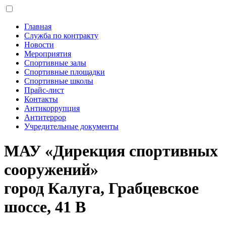
Главная
Служба по контракту
Новости
Мероприятия
Спортивные залы
Спортивные площадки
Спортивные школы
Прайс-лист
Контакты
Антикоррупция
Антитеррор
Учредительные документы
МАУ «Дирекция спортивных
сооружений»
город Калуга, Грабцевское
шоссе, 41 В