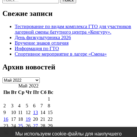
Свежие записи
Тестирование по видам комплекса ГТО для участников
лагерной смены батутного центра «Кенгуру».
День физкультурника 2026
Вручение знаков отличия
Информация по ГТО
Спортивное мероприятие в лагере «Смена»
Архив новостей
Архив
новостей
Май 2022
Пн
Вт
Ср
Чт
Пт
Сб
Вс
1
2
3
4
5
6
7
8
9
10
11
12
13
14
15
16
17
18
19
20
21
22
23
24
25
26
27
28
29
30
31
Мы используем cookie-файлы для наилучшего