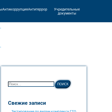
ты
Антикоррупция
Антитеррор
Учредительные
документы
Свежие записи
Тестирование по видам комплекса ГТО