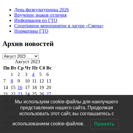
День физкультурника 2026
Вручение знаков отличия
Информация по ГТО
Спортивное мероприятие в лагере «Смена»
Нормативы ГТО
Архив новостей
Архив
новостей
Август 2023
Пн
Вт
Ср
Чт
Пт
Сб
Вс
1
2
3
4
5
6
7
8
9
10
11
12
13
14
15
16
17
18
19
20
21
22
23
24
25
26
27
28
29
30
31
Мы используем cookie-файлы для наилучшего
« Июл
Сен »
представления нашего сайта. Продолжая
использовать этот сайт, вы соглашаетесь с
© 2026 Муниципальное автономное учреждение
«Дирекция спортивных сооружений»
использованием cookie-файлов.
Принять
город Калуга, Грабцевское шоссе, 41 В