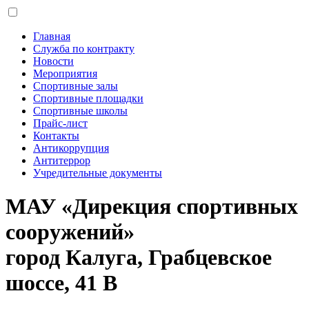
Главная
Служба по контракту
Новости
Мероприятия
Спортивные залы
Спортивные площадки
Спортивные школы
Прайс-лист
Контакты
Антикоррупция
Антитеррор
Учредительные документы
МАУ «Дирекция спортивных
сооружений»
город Калуга, Грабцевское
шоссе, 41 В