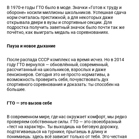
В 1970-е годы ГТО было в моде. Значки «Готов к труду и
обороне» носили миллионы школьников. Успешная сдача
норм считалась престижной, а для некоторых даже
открывала двери в вузы и спортивные секции. Для
подростка получить заветный значок было почти так же
почётно, как выиграть медаль на соревнованиях.
Пауза и новое дыхание
После распада СССР комплекс на время исчез. Но в 2014
году ГТО вернулся — обновлённый, современный,
рассчитанный на школьников, взрослых и даже
пенсионеров. Сегодня это не просто нормативы, а
возможность проверить себя, почувствовать дух
спортивного соревнования и доказать: ты способен на
большее.
ГТО — это вызов себе
В современном мире, где нас окружает комфорт, мы редко
проверяем собственные силы. ГТО — это своеобразный
«тест на характер». Ты выходишь на беговую дорожку,
подтягиваешься на турнике, прыгаешь в длину и
понимаешь: здесь всё зависит только от тебя. Это честная