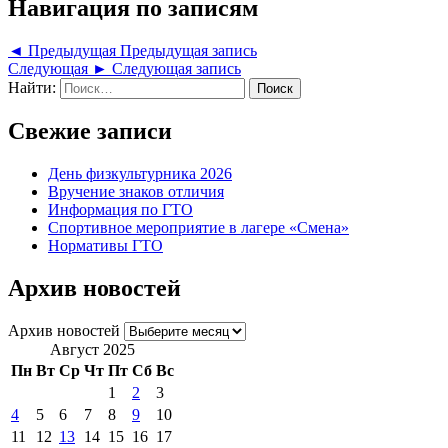
Навигация по записям
◄ Предыдущая
Предыдущая запись
Следующая ►
Следующая запись
Найти:
Свежие записи
День физкультурника 2026
Вручение знаков отличия
Информация по ГТО
Спортивное мероприятие в лагере «Смена»
Нормативы ГТО
Архив новостей
Архив новостей
Август 2025
Пн
Вт
Ср
Чт
Пт
Сб
Вс
1
2
3
4
5
6
7
8
9
10
11
12
13
14
15
16
17