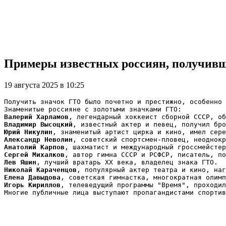
Примеры известных россиян, получивш
19 августа 2025 в 10:25
Получить значок ГТО было почетно и престижно, особенно 
Знаменитые россияне с золотыми значками ГТО:
Валерий Харламов
, легендарный хоккеист сборной СССР, об
Владимир Высоцкий
, известный актер и певец, получил бро
Юрий Никулин
, знаменитый артист цирка и кино, имел сере
Александр Неволин
, советский спортсмен-пловец, неоднокр
Анатолий Карпов
, шахматист и международный гроссмейстер
Сергей Михалков
, автор гимна СССР и РСФСР, писатель, по
Лев Яшин
, лучший вратарь XX века, владелец знака ГТО.
Николай Караченцов
, популярный актер театра и кино, наг
Елена Давыдова
, советская гимнастка, многократная олимп
Игорь Кириллов
, телеведущий программы "Время", проходил
Многие публичные лица выступают пропагандистами спортив