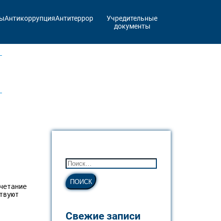
ты
Антикоррупция
Антитеррор
Учредительные
документы
етание 
вуют 
Свежие записи