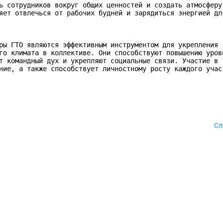
ь сотрудников вокруг общих ценностей и создать атмосферу 
яет отвлечься от рабочих будней и зарядиться энергией для
ры ГТО являются эффективным инструментом для укрепления 
го климата в коллективе. Они способствуют повышению уровн
т командный дух и укрепляют социальные связи. Участие в т
ние, а также способствует личностному росту каждого учас
Сл