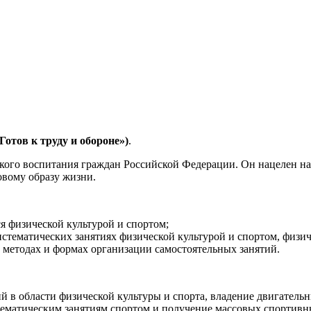
отов к труду и обороне»)
.
ого воспитания граждан Российской Федерации. Он нацелен на 
овому образу жизни.
я физической культурой и спортом;
стематических занятиях физической культурой и спортом, физи
 методах и формах организации самостоятельных занятий.
ий в области физической культуры и спорта, владение двигате
тематическим занятиям спортом и получение массовых спортивн