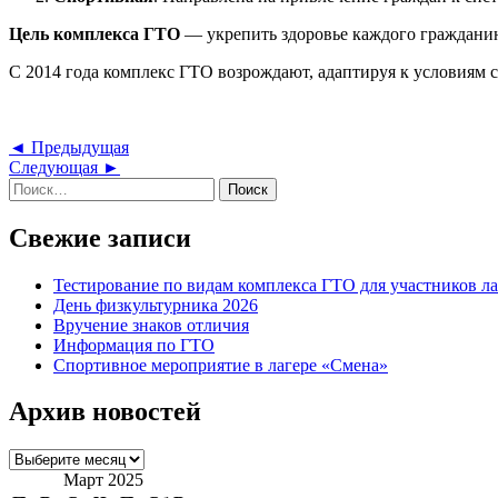
Цель комплекса ГТО
— укрепить здоровье каждого гражданин
С 2014 года комплекс ГТО возрождают, адаптируя к условиям 
Навигация
Предыдущая
◄ Предыдущая
Следующая
запись
Следующая ►
по
Найти:
запись
записям
Свежие записи
Тестирование по видам комплекса ГТО для участников ла
День физкультурника 2026
Вручение знаков отличия
Информация по ГТО
Спортивное мероприятие в лагере «Смена»
Архив новостей
Архив
новостей
Март 2025