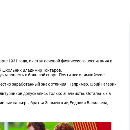
рте 1931 года, он стал основой физического воспитания в
ий школьник Владимир Токтаров.
дям попасть в большой спорт. Почти все олимпийские
честно заработанный знак отличия. Например, Юрий Гагарин
ультурников допускались только значкисты. Остальных в
тивные карьеры братья Знаменские, Евдокия Васильева,