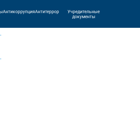
ты
Антикоррупция
Антитеррор
Учредительные
документы