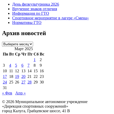
День физкультурника 2026
Вручение знаков отличия
Информация по ГТО
Спортивное мероприятие в лагере «Смена»
Нормативы ГТО
Архив новостей
Архив
новостей
Март 2025
Пн
Вт
Ср
Чт
Пт
Сб
Вс
1
2
3
4
5
6
7
8
9
10
11
12
13
14
15
16
17
18
19
20
21
22
23
24
25
26
27
28
29
30
31
« Фев
Апр »
© 2026 Муниципальное автономное учреждение
«Дирекция спортивных сооружений»
город Калуга, Грабцевское шоссе, 41 В