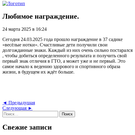
Любимое награждение.
24 марта 2025 в 16:24
Сегодня 24.03.2025 года прошло награждение в 37 садике
«весёлые нотки». Счастливые дети получили свои
долгожданные знаки. Каждый из них очень сильно постарался
, чтобы добиться определенного результата и получить свой
первый знак отличия в ГТО, а может уже и не первый. Это
самое начало к ведению здорового и спортивного образа
жизни, в будущем их ждёт больше.
Навигация
Предыдущая
◄ Предыдущая
Следующая
запись
Следующая ►
по
Найти:
запись
записям
Свежие записи