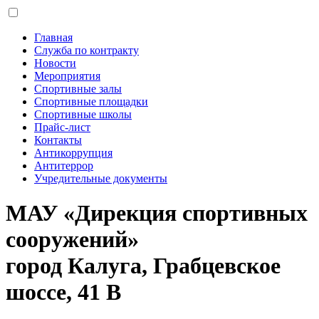
Главная
Служба по контракту
Новости
Мероприятия
Спортивные залы
Спортивные площадки
Спортивные школы
Прайс-лист
Контакты
Антикоррупция
Антитеррор
Учредительные документы
МАУ «Дирекция спортивных
сооружений»
город Калуга, Грабцевское
шоссе, 41 В