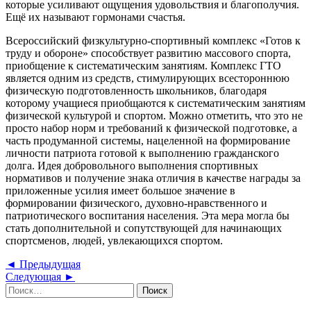
которые усиливают ощущения удовольствия и благополучия.
Ещё их называют гормонами счастья.
Всероссийский физкультурно-спортивный комплекс «Готов к
труду и обороне» способствует развитию массового спорта,
приобщение к систематическим занятиям. Комплекс ГТО
является одним из средств, стимулирующих всестороннюю
физическую подготовленность школьников, благодаря
которому учащиеся приобщаются к систематическим занятиям
физической культурой и спортом. Можно отметить, что это не
просто набор норм и требований к физической подготовке, а
часть продуманной системы, нацеленной на формирование
личности патриота готовой к выполнению гражданского
долга. Идея добровольного выполнения спортивных
нормативов и получение знака отличия в качестве награды за
приложенные усилия имеет большое значение в
формировании физического, духовно-нравственного и
патриотического воспитания населения. Эта мера могла бы
стать дополнительной и сопутствующей для начинающих
спортсменов, людей, увлекающихся спортом.
Навигация
Предыдущая
◄ Предыдущая
Следующая
запись
Следующая ►
по
Найти:
запись
записям