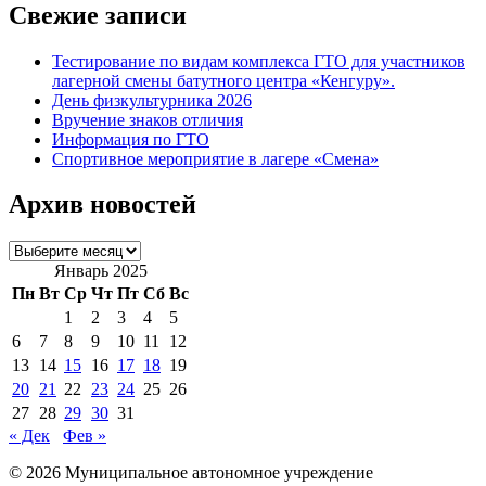
Свежие записи
Тестирование по видам комплекса ГТО для участников
лагерной смены батутного центра «Кенгуру».
День физкультурника 2026
Вручение знаков отличия
Информация по ГТО
Спортивное мероприятие в лагере «Смена»
Архив новостей
Архив
новостей
Январь 2025
Пн
Вт
Ср
Чт
Пт
Сб
Вс
1
2
3
4
5
6
7
8
9
10
11
12
13
14
15
16
17
18
19
20
21
22
23
24
25
26
27
28
29
30
31
« Дек
Фев »
© 2026 Муниципальное автономное учреждение