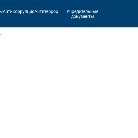
ты
Антикоррупция
Антитеррор
Учредительные
документы