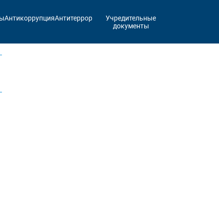
ты
Антикоррупция
Антитеррор
Учредительные
документы