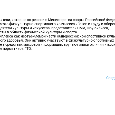
вители, которые по решению Министерства спорта Российской Фед
кого физкультурно-спортивного комплекса «Готов к труду и оборо
деятели культуры и искусства, представители СМИ, шоу-бизнеса,
сты в области физической культуры и спорта.
мплекса как неотъемлемой части общероссийской спортивной куль
о здоровья. Они активно участвуют в физкультурно-спортивных 
 в средствах массовой информации, вручают знаки отличия и вд
ие нормативов ГТО.
Сле