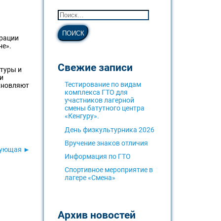
ерации
не».
Свежие записи
туры и
и
Тестирование по видам
охновляют
комплекса ГТО для
участников лагерной
смены батутного центра
«Кенгуру».
День физкультурника 2026
Вручение знаков отличия
дующая ►
Информация по ГТО
Спортивное мероприятие в
лагере «Смена»
Архив новостей