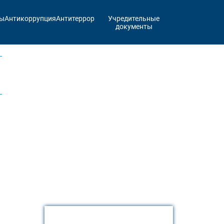
ты
Антикоррупция
Антитеррор
Учредительные
документы