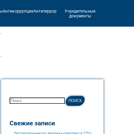
ты
Антикоррупция
Антитеррор
Учредительные
документы
Свежие записи
Тестирование по видам комплекса ГТО