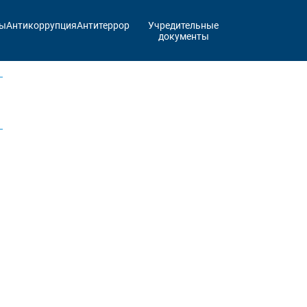
ты
Антикоррупция
Антитеррор
Учредительные
документы