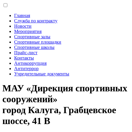
Главная
Служба по контракту
Новости
Мероприятия
Спортивные залы
Спортивные площадки
Спортивные школы
Прайс-лист
Контакты
Антикоррупция
Антитеррор
Учредительные документы
МАУ «Дирекция спортивных
сооружений»
город Калуга, Грабцевское
шоссе, 41 В