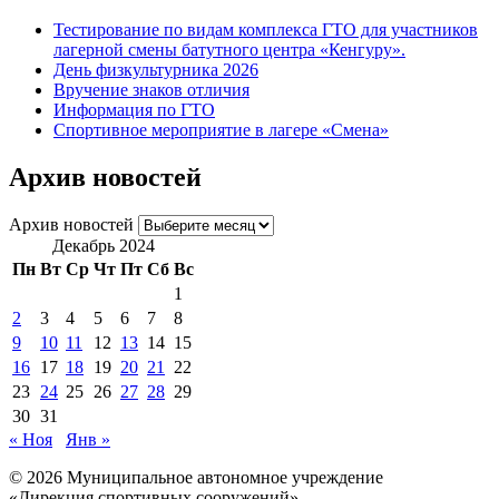
Тестирование по видам комплекса ГТО для участников
лагерной смены батутного центра «Кенгуру».
День физкультурника 2026
Вручение знаков отличия
Информация по ГТО
Спортивное мероприятие в лагере «Смена»
Архив новостей
Архив новостей
Декабрь 2024
Пн
Вт
Ср
Чт
Пт
Сб
Вс
1
2
3
4
5
6
7
8
9
10
11
12
13
14
15
16
17
18
19
20
21
22
23
24
25
26
27
28
29
30
31
« Ноя
Янв »
© 2026 Муниципальное автономное учреждение
«Дирекция спортивных сооружений»