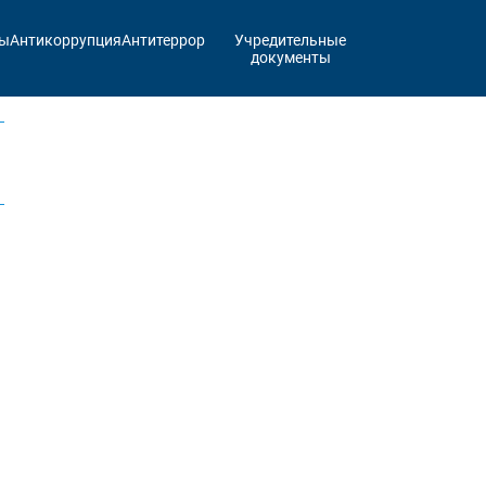
ты
Антикоррупция
Антитеррор
Учредительные
документы