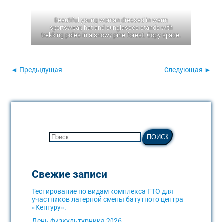
Beautiful young woman dressed in warm
sportswear, hat and sunglasses stands with
trekking poles in a snowy pine forest. Copy space.
◄ Предыдущая
Следующая ►
Свежие записи
Тестирование по видам комплекса ГТО для
участников лагерной смены батутного центра
«Кенгуру».
День физкультурника 2026