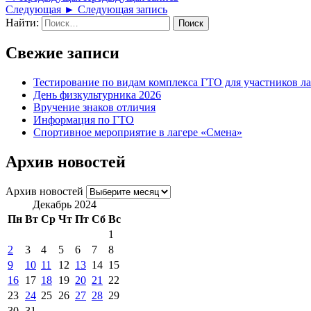
Следующая ►
Следующая запись
Найти:
Свежие записи
Тестирование по видам комплекса ГТО для участников ла
День физкультурника 2026
Вручение знаков отличия
Информация по ГТО
Спортивное мероприятие в лагере «Смена»
Архив новостей
Архив новостей
Декабрь 2024
Пн
Вт
Ср
Чт
Пт
Сб
Вс
1
2
3
4
5
6
7
8
9
10
11
12
13
14
15
16
17
18
19
20
21
22
23
24
25
26
27
28
29
30
31