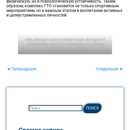
физическую, но и психологическую устойчивость. Таким
образом, комплекс ГТО становится не только спортивным
мероприятием, но и важным этапом в воспитании активных
и целеустремленных личностей.
Kids playing in snow in winter forest. Girl aged 12
and two boys aged 7 are having fun on a sunny
winter day. Nikon D850
◄ Предыдущая
Следующая ►
Свежие записи