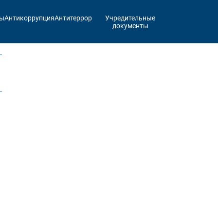
ты
Антикоррупция
Антитеррор
Учредительные
документы