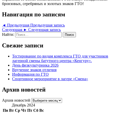
бронзовых, серебряных и золотых знаков ГТО!
Навигация по записям
◄ Предыдущая
Предыдущая запись
Следующая ►
Следующая запись
Найти:
Свежие записи
Тестирование по видам комплекса ГТО для участников
лагерной смены батутного центра «Кенгуру».
День физкультурника 2026
Вручение знаков отличия
Информация по ГТО
Спортивное мероприятие в лагере «Смена»
Архив новостей
Архив новостей
Декабрь 2024
Пн
Вт
Ср
Чт
Пт
Сб
Вс