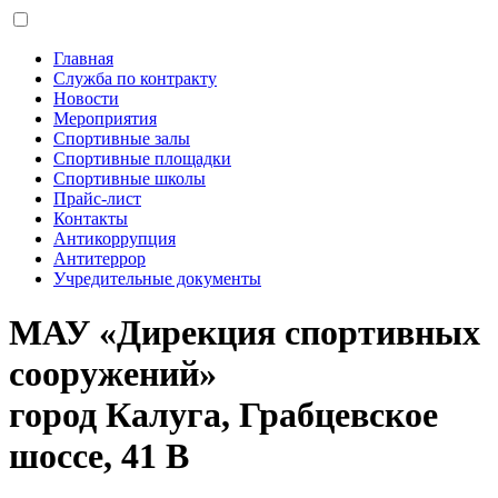
Главная
Служба по контракту
Новости
Мероприятия
Спортивные залы
Спортивные площадки
Спортивные школы
Прайс-лист
Контакты
Антикоррупция
Антитеррор
Учредительные документы
МАУ «Дирекция спортивных
сооружений»
город Калуга, Грабцевское
шоссе, 41 В