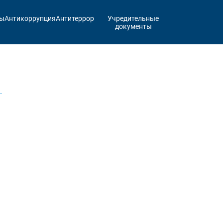
ты
Антикоррупция
Антитеррор
Учредительные
документы