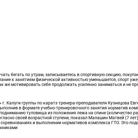
чать бегать по утрам, записываетесь в спортивную секцию, покупа
елание к занятиям физической активностью уменьшается, спорт уже 
Как же мотивировать себя продолжать усиленно заниматься и не пр
. Калуги группы по каратэ тренера-преподавателя Кузнецова Евг
выполнив в формате учебно-тренировочного занятия норматив ком
 по подниманию туловища из положения лежа на спине (количество ра
согласно своей возрастной ступени, показал Малашин Матвей (7 лет)
х соревнованиях и выполнении нормативов комплекса ГТО. Это подс
енниками