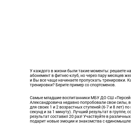
У каждого в жизни были такие моменты: решаете на
абонемент в фитнес-клуб, но через пару месяцев ж
и Вы все чаще начинаете пропускать тренировки. 
тренировки? Берите пример со спортсменов.
Самые младшие воспитанники МБУ ДО СШ «Персей» г
Александровича недавно попробовали свои силы, 
для своих 1 и 2 возрастных ступеней (6-7 и 8 лет)
секунд и за 1 минуту). Лучший результат в группе, 
результат составил 20 раз! Участвуйте в различны
подарит новые эмоции и знакомства с единомышл