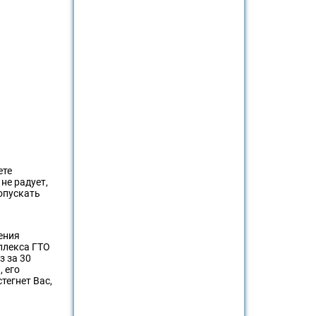
ете
не радует,
опускать
ения
плекса ГТО
з за 30
, его
тегнет Вас,