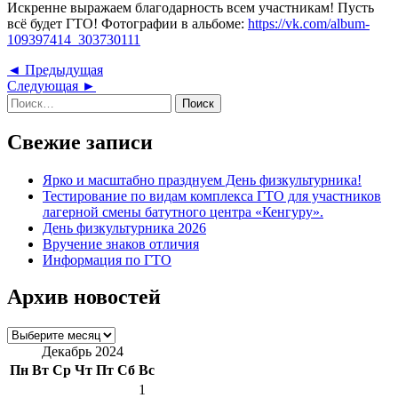
Искренне выражаем благодарность всем участникам! Пусть
всё будет ГТО
! Фотографии в альбоме:
https://vk.com/album-
109397414_303730111
Навигация
Предыдущая
◄ Предыдущая
Следующая
запись
Следующая ►
по
Найти:
запись
записям
Свежие записи
Ярко и масштабно празднуем День физкультурника!
Тестирование по видам комплекса ГТО для участников
лагерной смены батутного центра «Кенгуру».
День физкультурника 2026
Вручение знаков отличия
Информация по ГТО
Архив новостей
Архив
новостей
Декабрь 2024
Пн
Вт
Ср
Чт
Пт
Сб
Вс
1