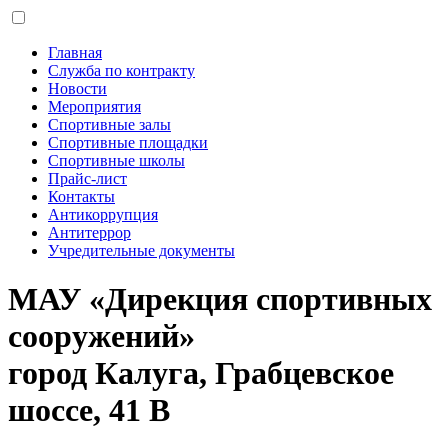
Главная
Служба по контракту
Новости
Мероприятия
Спортивные залы
Спортивные площадки
Спортивные школы
Прайс-лист
Контакты
Антикоррупция
Антитеррор
Учредительные документы
МАУ «Дирекция спортивных
сооружений»
город Калуга, Грабцевское
шоссе, 41 В