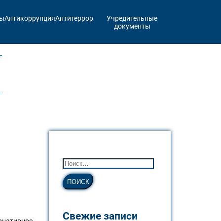
ты
Антикоррупция
Антитеррор
Учредительные
документы
Свежие записи
рнативное