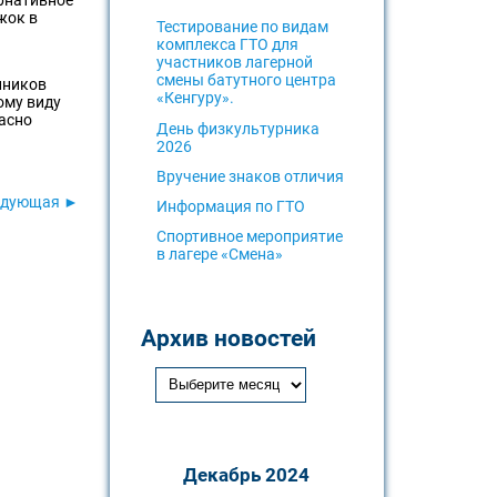
жок в
Тестирование по видам
комплекса ГТО для
участников лагерной
смены батутного центра
нников
«Кенгуру».
ому виду
ласно
День физкультурника
2026
Вручение знаков отличия
едующая ►
Информация по ГТО
Спортивное мероприятие
в лагере «Смена»
Архив новостей
Декабрь 2024