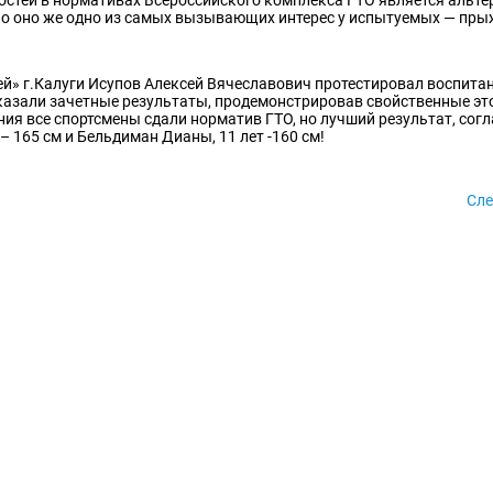
 но оно же одно из самых вызывающих интерес у испытуемых — пры
й» г.Калуги Исупов Алексей Вячеславович протестировал воспита
казали зачетные результаты, продемонстрировав свойственные эт
ния все спортсмены сдали норматив ГТО, но лучший результат, сог
– 165 см и Бельдиман Дианы, 11 лет -160 см!
Сл