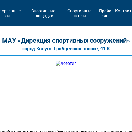
портивные
Спортивные
Спортивные
Прайс-
Контак
залы
площадки
школы
лист
МАУ «Дирекция спортивных сооружений»
город Калуга, Грабцевское шоссе, 41 В
стей в нормативах Всероссийского комплекса ГТО является альте