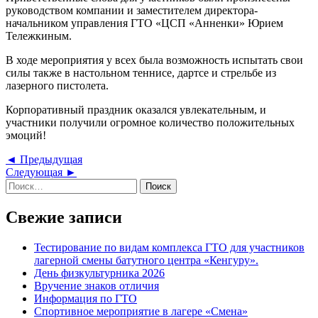
руководством компании и заместителем директора-
начальником управления ГТО «ЦСП «Анненки» Юрием
Тележкиным.
В ходе мероприятия у всех была возможность испытать свои
силы также в настольном теннисе, дартсе и стрельбе из
лазерного пистолета.
Корпоративный праздник оказался увлекательным, и
участники получили огромное количество положительных
эмоций!
Навигация
Предыдущая
◄ Предыдущая
Следующая
запись
Следующая ►
по
Найти:
запись
записям
Свежие записи
Тестирование по видам комплекса ГТО для участников
лагерной смены батутного центра «Кенгуру».
День физкультурника 2026
Вручение знаков отличия
Информация по ГТО
Спортивное мероприятие в лагере «Смена»