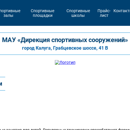
портивные
Спортивные
Спортивные
Прайс-
Контак
залы
площадки
школы
лист
МАУ «Дирекция спортивных сооружений»
город Калуга, Грабцевское шоссе, 41 В
м
ные занятия для детей. Регулярные тренировки способствуют фор