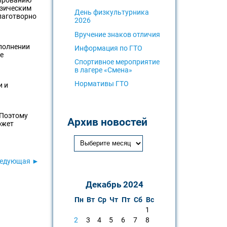
изическим
День физкультурника
лаготворно
2026
Вручение знаков отличия
полнении
Информация по ГТО
е
Спортивное мероприятие
в лагере «Смена»
Нормативы ГТО
и и
 Поэтому
Архив новостей
ожет
едующая ►
Декабрь 2024
Пн
Вт
Ср
Чт
Пт
Сб
Вс
1
2
3
4
5
6
7
8