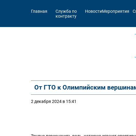
Главная
Служба по
Новости
Мероприятия
С
контракту
От ГТО к Олимпийским вершина
2 декабря 2024 в 15:41
Трудно переоценить роль, которую играют спортив