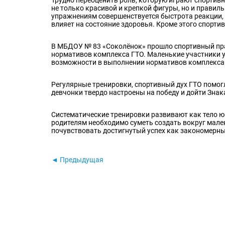
не только красивой и крепкой фигуры, но и правил
упражнениям совершенствуется быстрота реакции, 
влияет на состояние здоровья. Кроме этого спорт
В МБДОУ № 83 «Соколёнок» прошло спортивный пра
нормативов комплекса ГТО. Маленькие участники у
возможности в выполнении нормативов комплекса
Регулярные тренировки, спортивный дух ГТО помо
девчонки твердо настроены на победу и дойти Знак
Систематические тренировки развивают как тело юн
родителям необходимо суметь создать вокруг мале
почувствовать достигнутый успех как закономерный
◄ Предыдущая