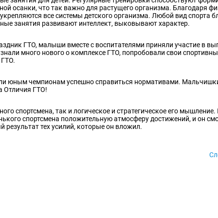
ьной осанки, что так важно для растущего организма. Благодаря ф
укрепляются все системы детского организма. Любой вид спорта б
ивные занятия развивают интеллект, выковывают характер.
здник ГТО, малыши вместе с воспитателями приняли участие в вы
знали много нового о комплексе ГТО, попробовали свои спортивны
 ГТО.
гли юным чемпионам успешно справиться нормативами. Мальчишк
а Отличия ГТО!
ого спортсмена, так и логическое и стратегическое его мышление.
нького спортсмена положительную атмосферу достижений, и он см
 результат тех усилий, которые он вложил.
Сл