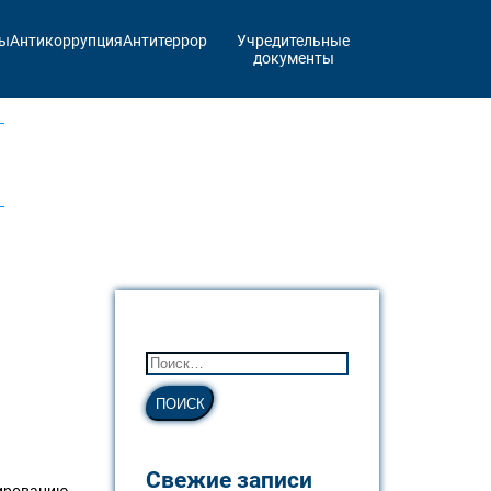
ты
Антикоррупция
Антитеррор
Учредительные
документы
Свежие записи
мированию