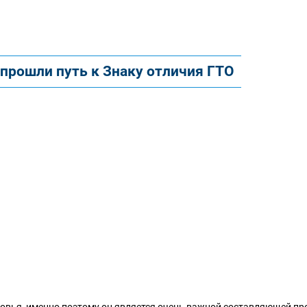
рошли путь к Знаку отличия ГТО
оровья, именно поэтому он является очень важной составляющей пр