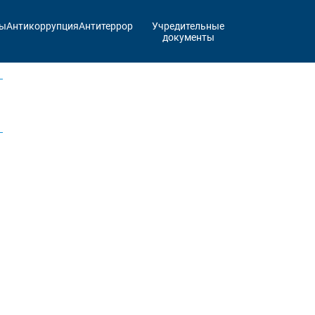
ты
Антикоррупция
Антитеррор
Учредительные
документы