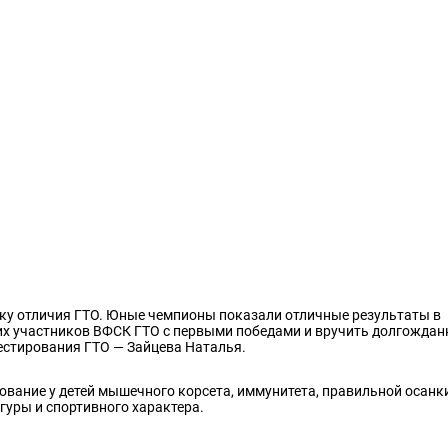
у отличия ГТО. Юные чемпионы показали отличные результаты в
их участников ВФСК ГТО с первыми победами и вручить долгожда
естирования ГТО — Зайцева Наталья.
вание у детей мышечного корсета, иммунитета, правильной осанки
гуры и спортивного характера.