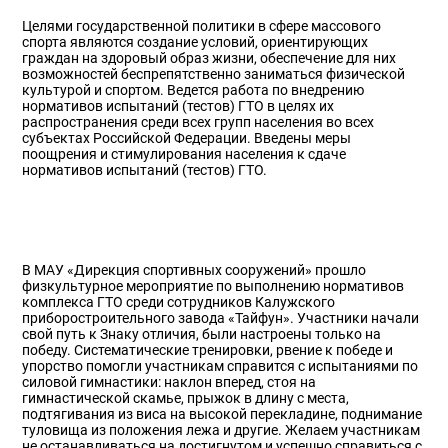
Целями государственной политики в сфере массового
спорта являются создание условий, ориентирующих
граждан на здоровый образ жизни, обеспечение для них
возможностей беспрепятственно заниматься физической
культурой и спортом. Ведется работа по внедрению
нормативов испытаний (тестов) ГТО в целях их
распространения среди всех групп населения во всех
субъектах Российской Федерации. Введены меры
поощрения и стимулирования населения к сдаче
нормативов испытаний (тестов) ГТО.
В МАУ «Дирекция спортивных сооружений» прошло
физкультурное мероприятие по выполнению нормативов
комплекса ГТО среди сотрудников Калужского
приборостроительного завода «Тайфун». Участники начали
свой путь к Знаку отличия, были настроены только на
победу. Систематические тренировки, рвение к победе и
упорство помогли участникам справится с испытаниями по
силовой гимнастики: наклон вперед, стоя на
гимнастической скамье, прыжок в длину с места,
подтягивания из виса на высокой перекладине, поднимание
туловища из положения лежа и другие. Желаем участникам
не останавливаться на достигнутом и успешно справиться с