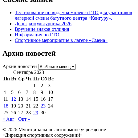
Тестирование по видам комплекса ГТО для участников
лагерной смены батутного центра «Кенгуру».
День физкультурника 2026
Вручение знаков отличия
Информация по ГТО
Спортивное мероприятие в лагере «Смена»
Архив новостей
Архив новостей
Сентябрь 2023
Пн
Вт
Ср
Чт
Пт
Сб
Вс
1
2
3
4
5
6
7
8
9
10
11
12
13
14
15
16
17
18
19
20
21
22
23
24
25
26
27
28
29
30
« Авг
Окт »
© 2026 Муниципальное автономное учреждение
«Дирекция спортивных сооружений»