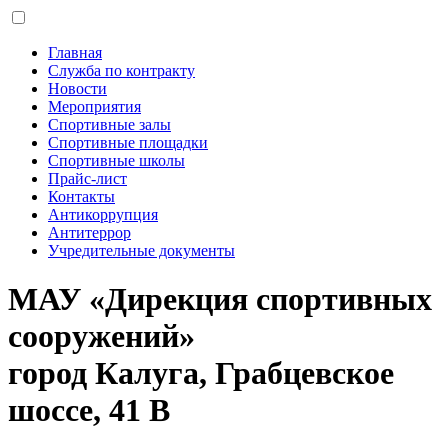
Главная
Служба по контракту
Новости
Мероприятия
Спортивные залы
Спортивные площадки
Спортивные школы
Прайс-лист
Контакты
Антикоррупция
Антитеррор
Учредительные документы
МАУ «Дирекция спортивных
сооружений»
город Калуга, Грабцевское
шоссе, 41 В