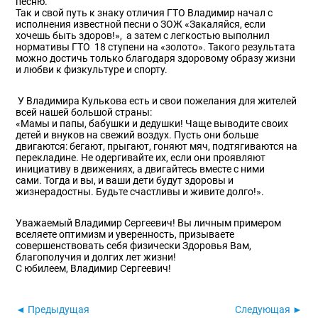
песню.
Так и свой путь к знаку отличия ГТО Владимир начал с
исполнения известной песни о ЗОЖ «Закаляйся, если
хочешь быть здоров!», а затем с легкостью выполнил
нормативы ГТО 18 ступени на «золото». Такого результата
можно достичь только благодаря здоровому образу жизни
и любви к физкультуре и спорту.
У Владимира Кулькова есть и свои пожелания для жителей
всей нашей большой страны:
«Мамы и папы, бабушки и дедушки! Чаще выводите своих
детей и внуков на свежий воздух. Пусть они больше
двигаются: бегают, прыгают, гоняют мяч, подтягиваются на
перекладине. Не одергивайте их, если они проявляют
инициативу в движениях, а двигайтесь вместе с ними
сами. Тогда и вы, и ваши дети будут здоровы и
жизнерадостны. Будьте счастливы и живите долго!».
Уважаемый Владимир Сергеевич! Вы личным примером
вселяете оптимизм и уверенность, призываете
совершенствовать себя физически Здоровья Вам,
благополучия и долгих лет жизни!
С юбилеем, Владимир Сергеевич!
◄ Предыдущая
Следующая ►