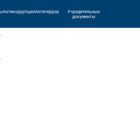
ты
Антикоррупция
Антитеррор
Учредительные
документы