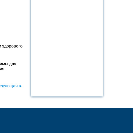
и здорового
димы для
ия.
едующая ►