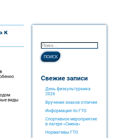
ь к
в
собенно
Свежие записи
День физкультурника
2026
годом
ные виды
Вручение знаков отличия
Информация по ГТО
Спортивное мероприятие
в лагере «Смена»
Нормативы ГТО