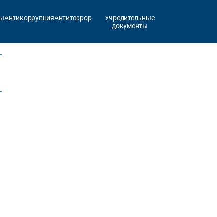
ты
Антикоррупция
Антитеррор
Учредительные
документы