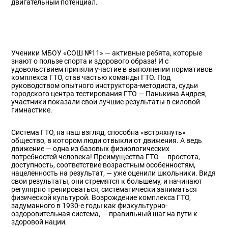
двигательный потенциал.
Ученики МБОУ «СОШ №11» — активные ребята, которые
знают о пользе спорта и здорового образа! И с
удовольствием приняли участие в выполнении нормативов
комплекса ГТО, став частью команды ГТО. Под
руководством опытного инструктора-методиста, судьи
городского центра тестирования ГТО — Панькина Андрея,
участники показали свои лучшие результаты в силовой
гимнастике.
Система ГТО, на наш взгляд, способна «встряхнуть»
общество, в котором люди отвыкли от движения. А ведь
движение — одна из базовых физиологических
потребностей человека! Преимущества ГТО — простота,
доступность, соответствие возрастным особенностям,
нацеленность на результат, — уже оценили школьники. Видя
свои результаты, они стремятся к большему, и начинают
регулярно тренироваться, систематически заниматься
физической культурой. Возрождение комплекса ГТО,
задуманного в 1930-е годы как физкультурно-
оздоровительная система, — правильный шаг на пути к
здоровой нации.