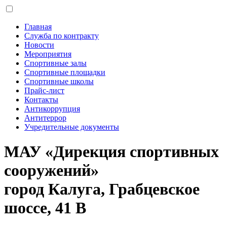
Главная
Служба по контракту
Новости
Мероприятия
Спортивные залы
Спортивные площадки
Спортивные школы
Прайс-лист
Контакты
Антикоррупция
Антитеррор
Учредительные документы
МАУ «Дирекция спортивных
сооружений»
город Калуга, Грабцевское
шоссе, 41 В