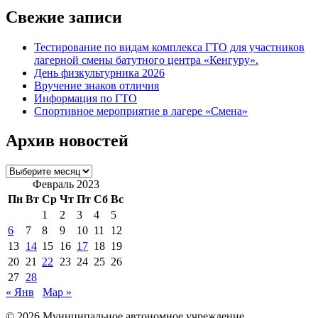
Свежие записи
Тестирование по видам комплекса ГТО для участников
лагерной смены батутного центра «Кенгуру».
День физкультурника 2026
Вручение знаков отличия
Информация по ГТО
Спортивное мероприятие в лагере «Смена»
Архив новостей
Архив
новостей
Февраль 2023
Пн
Вт
Ср
Чт
Пт
Сб
Вс
1
2
3
4
5
6
7
8
9
10
11
12
13
14
15
16
17
18
19
20
21
22
23
24
25
26
27
28
« Янв
Мар »
© 2026 Муниципальное автономное учреждение