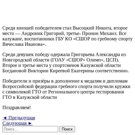
Среди юношей победителем стал Высоцкий Никита, второе
место — Андроник Григорий, третье- Пронин Михаил. Все
калужане, воспитанники ГБУ КО «СШОР по гребному спорту
Вячеслава Иванова».
Среди девушек победу одержала Григорьева Александра из
Новгородской области (ГОАУ «СШОР» Олимп», ЦСП).
Второе и третье места у спортсменов Калужской области
Богдановой Виктории Киреевой Екатерины соответственно.
Победители и призёры в дополнение к медалям и дипломам
Всероссийской федерации гребного спорта получили кружки
с символикой ГТО от Регионального центра тестирования
ГТО в Калужской области
Поздравляем!
Навигация
Предыдущая
◄ Предыдущая
Следующая
запись
Следующая ►
по
Найти:
запись
записям