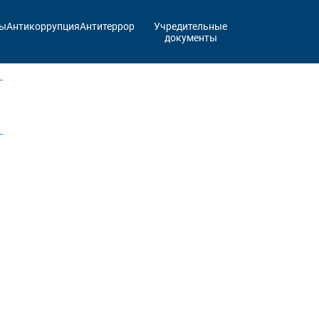
ты
Антикоррупция
Антитеррор
Учредительные
документы