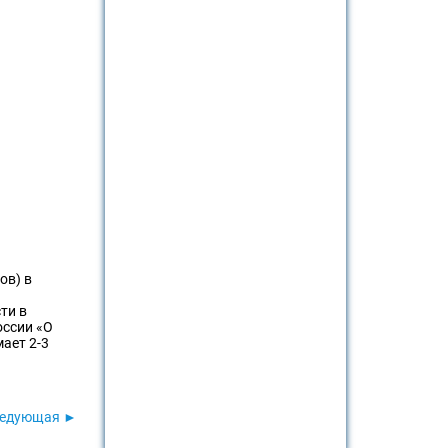
ов) в
ти в
оссии «О
ает 2-3
едующая ►