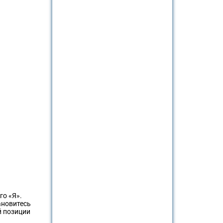
го «Я».
ановитесь
й позиции