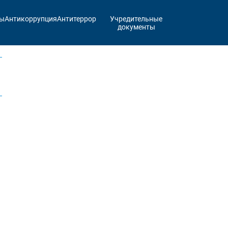
ты
Антикоррупция
Антитеррор
Учредительные
документы