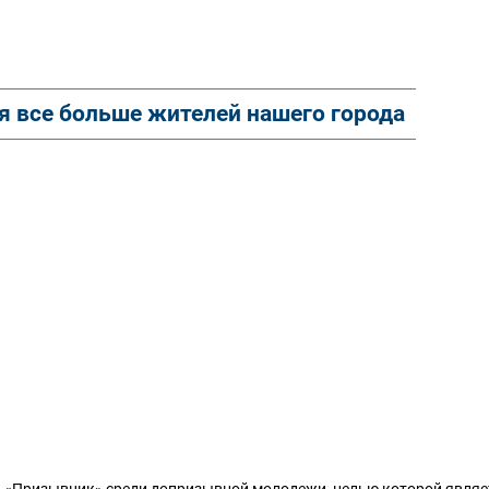
 все больше жителей нашего города
а «Призывник» среди допризывной молодежи, целью которой являе