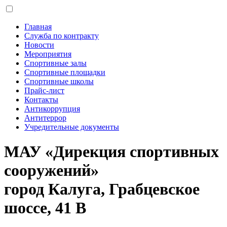
Главная
Служба по контракту
Новости
Мероприятия
Спортивные залы
Спортивные площадки
Спортивные школы
Прайс-лист
Контакты
Антикоррупция
Антитеррор
Учредительные документы
МАУ «Дирекция спортивных
сооружений»
город Калуга, Грабцевское
шоссе, 41 В