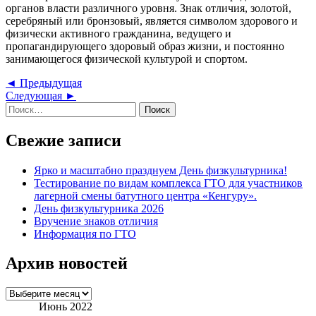
органов власти различного уровня. Знак отличия, золотой,
серебряный или бронзовый, является символом здорового и
физически активного гражданина, ведущего и
пропагандирующего здоровый образ жизни, и постоянно
занимающегося физической культурой и спортом.
Навигация
Предыдущая
◄ Предыдущая
Следующая
запись
Следующая ►
по
Найти:
запись
записям
Свежие записи
Ярко и масштабно празднуем День физкультурника!
Тестирование по видам комплекса ГТО для участников
лагерной смены батутного центра «Кенгуру».
День физкультурника 2026
Вручение знаков отличия
Информация по ГТО
Архив новостей
Архив
новостей
Июнь 2022