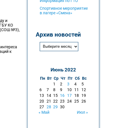
Информация по ГТО
Спортивное мероприятие
в лагере «Смена»
ду и
 ГБУ КО
 (СОШ №3),
Архив новостей
 интереса
аций к
Июнь 2022
Пн
Вт
Ср
Чт
Пт
Сб
Вс
1
2
3
4
5
6
7
8
9
10
11
12
13
14
15
16
17
18
19
20
21
22
23
24
25
26
27
28
29
30
« Май
Июл »