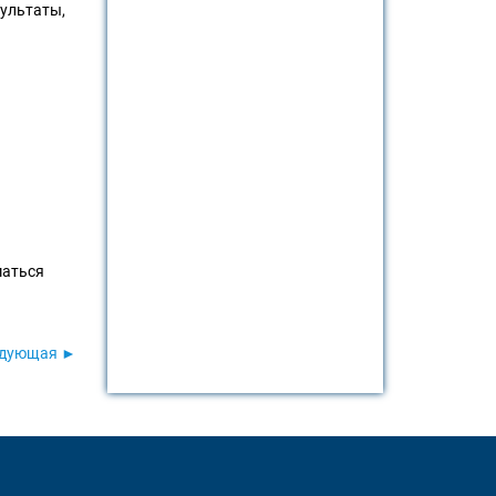
зультаты,
маться
едующая ►