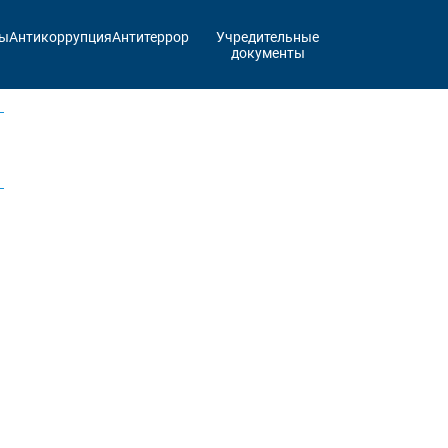
ты
Антикоррупция
Антитеррор
Учредительные
документы