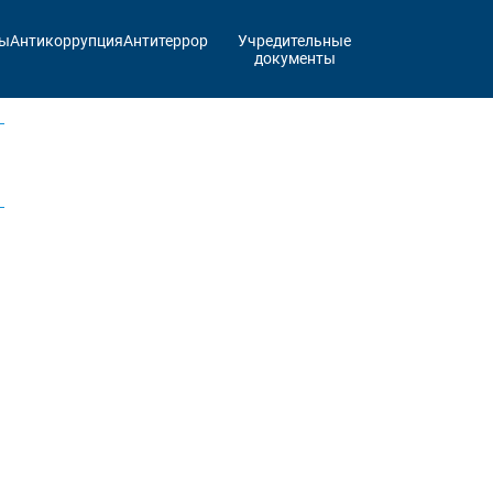
ты
Антикоррупция
Антитеррор
Учредительные
документы