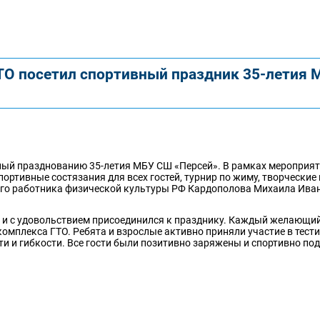
ТО посетил спортивный праздник 35-летия 
ный празднованию 35-летия МБУ СШ «Персей». В рамках мероприя
ортивные состязания для всех гостей, турнир по жиму, творческие
ного работника физической культуры РФ Кардополова Михаила Ива
не и с удовольствием присоединился к празднику. Каждый желающи
омплекса ГТО. Ребята и взрослые активно приняли участие в тест
ти и гибкости. Все гости были позитивно заряжены и спортивно по