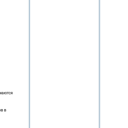
имаются
ов в