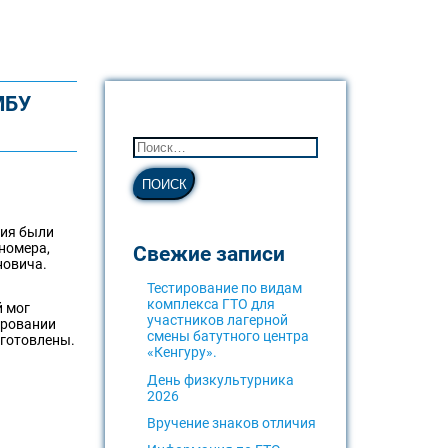
МБУ
тия были
 номера,
Свежие записи
новича.
Тестирование по видам
комплекса ГТО для
й мог
участников лагерной
ировании
смены батутного центра
дготовлены.
«Кенгуру».
День физкультурника
2026
Вручение знаков отличия