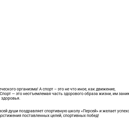
еского организма! А спорт – это не что иное, как движение,
 Спорт — это неотъемлемая часть здорового образа жизни, им зан
 здоровья.
всей души поздравляет спортивную школу «Персей» и желает успех
достижения поставленных целей, спортивных побед!