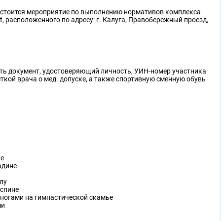
0 состоится мероприятие по выполнению нормативов комплекса
t, расположенного по адресу: г. Калуга, Правобережный проезд,
ть документ, удостоверяющий личность, УИН-номер участника
еткой врача о мед. допуске, а также спортивную сменную обувь
не
адине
олу
 спине
 ногами на гимнастической скамье
ми