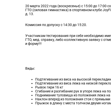
20 марта 2022 года (воскресенье) с 15:00 до 17:0
ГТО (силовая гимнастика) в спортивном клубе JoyFi
д. 13.
Комиссия по допуску с 14:30 до 15:20.
Участникам тестирования при себе необходимо име
ГТО, мед. справку, либо коллективную заявку с отм
и форму!!!
Виды:
Подтягивание из виса на высокой переклади
Подтягивание из виса лежа на низкой перекл
Рывок гири 16 кг
Сгибание и разгибание рук в упоре лежа на п
Поднимание туловища из положения лежа на
Наклон вперед из положения стоя с прямыми
Прыжок в длину с места толчком двумя нога