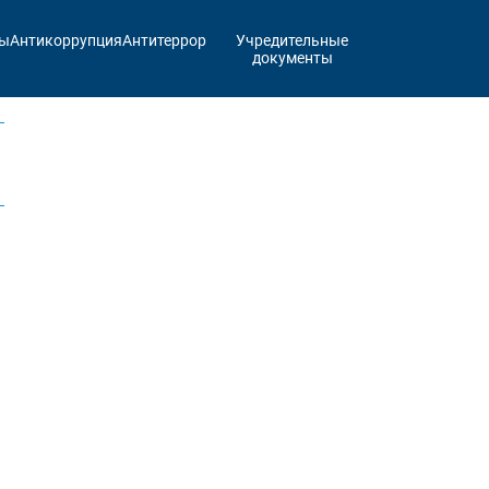
ты
Антикоррупция
Антитеррор
Учредительные
документы