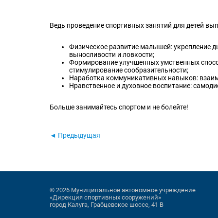
Ведь проведение спортивных занятий для детей вы
Физическое развитие малышей: укрепление д
выносливости и ловкости;
Формирование улучшенных умственных способ
стимулирование сообразительности;
Наработка коммуникативных навыков: взаим
Нравственное и духовное воспитание: самоди
Больше занимайтесь спортом и не болейте!
◄ Предыдущая
© 2026 Муниципальное автономное учреждение
«Дирекция спортивных сооружений»
город Калуга, Грабцевское шоссе, 41 В