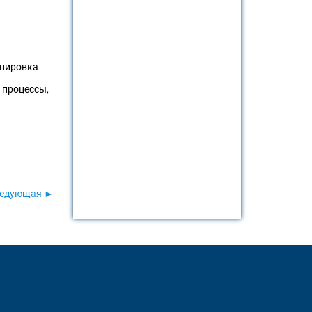
енировка
 процессы,
едующая ►