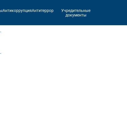
ты
Антикоррупция
Антитеррор
Учредительные
документы