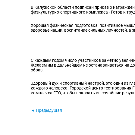
В Калужской области подписан приказ о награжде
физкультурно-спортивного комплекса «Готов к труду
Хорошая физическая подготовка, позитивное мышле
здоровье нации, воспитание сильных личностей, а з
С каждым годом число участников заметно увеличи
Желаем им в дальнейшем не останавливаться на до
образ.
Здоровый дух и спортивный настрой, это одни из 
каждого человека. Городской центр тестирования 
комплекса ГТО, чтобы показать высочайшие резуль
◄ Предыдущая