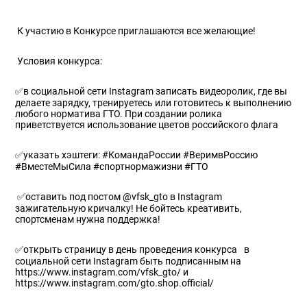
К участию в Конкурсе приглашаются все желающие!
Условия конкурса:
✅в социальной сети Instagram записать видеоролик, где вы
делаете зарядку, тренируетесь или готовитесь к выполнению
любого норматива ГТО. При создании ролика
приветствуется использование цветов российского флага
✅указать хэштеги: #КомандаРоссии #ВеримвРоссию
#ВместеМыСила #спортнормажизни #ГТО
✅оставить под постом @vfsk_gto в Instagram
зажигательную кричалку! Не бойтесь креативить,
спортсменам нужна поддержка!
✅открыть страницу в день проведения конкурса⠀в
социальной сети Instagram быть подписанным на
https://www.instagram.com/vfsk_gto/ и
https://www.instagram.com/gto.shop.official/