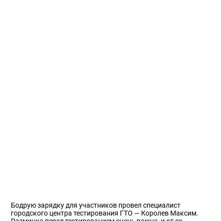
Бодрую зарядку для участников провел специалист
городского центра тестирования ГТО — Королев Максим.
Разминка перед тестированием очень важна, и от ее