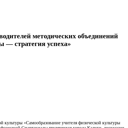
оводителей методических объединений
ы — стратегия успеха»
й культуры «Самообразование учителя физической культуры
рофсоюзной Спартакиады трудящихся города Калуги, дискуссии