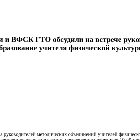
зни и ВФСК ГТО обсудили на встрече рук
разование учителя физической культур
а руководителей методических объединений учителей физическо
ржественное открытие секции, награждение участников 19-ой п