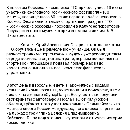
К высотам Космоса и комплекса ГТО прикоснулись 13 июня
участники ежегодного Космического фестиваля «108
минут», посвящённого 60-летию первого полёта человека в
Космос. Фестиваль, а также спортивный праздник ГТО
«Космические рекорды» проходили в Калуге на территории
Государственного музея истории космонавтики им. К.Э.
Циолковского.
Кстати, Юрий Алексеевич Гагарин, стал значкистом
ГТО, обучаясь ещё в ремесленном училище. Он был
разносторонним спортсменом и, будучи уже руководителем
отряда космонавтов, вставал рано, первым появлялся на
спортивной площадке и подавал пример, как надо
качественно выполнять весь комплекс физических
упражнений.
В этот день и взрослые, и дети знакомились с видами
испытаний комплекса ГТО, участвовали в конкурсах, в том
числе и на лучшего «СуперПапу». Все участники получили
сертификаты с автографом Посла ГТО от Калужской
области, трёхкратного участника зимних Олимпийских игр,
мастера спорта России международного класса в прыжках
на лыжах с трамплина Валерия Владимировича
Кобелева. Были подготовлены сувениры и от музея истории
космонавтики.