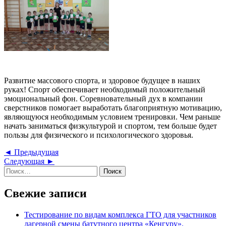
Развитие массового спорта, и здоровое будущее в наших
руках! Спорт обеспечивает необходимый положительный
эмоциональный фон. Соревновательный дух в компании
сверстников помогает выработать благоприятную мотивацию,
являющуюся необходимым условием тренировки. Чем раньше
начать заниматься физкультурой и спортом, тем больше будет
пользы для физического и психологического здоровья.
Навигация
Предыдущая
◄ Предыдущая
Следующая
запись
Следующая ►
по
Найти:
запись
записям
Свежие записи
Тестирование по видам комплекса ГТО для участников
лагерной смены батутного центра «Кенгуру».