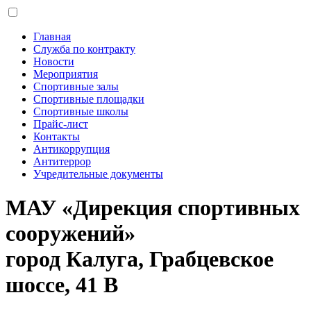
Главная
Служба по контракту
Новости
Мероприятия
Спортивные залы
Спортивные площадки
Спортивные школы
Прайс-лист
Контакты
Антикоррупция
Антитеррор
Учредительные документы
МАУ «Дирекция спортивных
сооружений»
город Калуга, Грабцевское
шоссе, 41 В