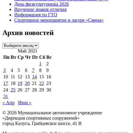
День физкультурника 2026
Вручение знаков отличия
Информация по ГТО
Спортивное мероприятие в лагере «Смена»
Архив новостей
Архив
новостей
Май 2021
Пн
Вт
Ср
Чт
Пт
Сб
Вс
1
2
3
4
5
6
7
8
9
10
11
12
13
14
15
16
17
18
19
20
21
22
23
24
25
26
27
28
29
30
31
« Апр
Июн »
© 2026 Муниципальное автономное учреждение
«Дирекция спортивных сооружений»
город Калуга, Грабцевское шоссе, 41 В