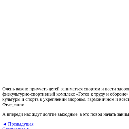
Очень важно приучать детей заниматься спортом и вести здор
физкультурно-спортивный комплекс «Готов к труду и обороне
культуры и спорта в укреплении здоровья, гармоничном и все
Федерации.
А впереди нас ждут долгие выходные, а это повод начать зан
Навигация
Предыдущая
◄ Предыдущая
Следующая
запись