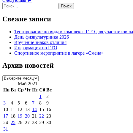
Следующая ►
по
Найти:
запись
записям
Свежие записи
Тестирование по видам комплекса ГТО для участников ла
День физкультурника 2026
Вручение знаков отличия
Информация по ГТО
Спортивное мероприятие в лагере «Смена»
Архив новостей
Архив
новостей
Май 2021
Пн
Вт
Ср
Чт
Пт
Сб
Вс
1
2
3
4
5
6
7
8
9
10
11
12
13
14
15
16
17
18
19
20
21
22
23
24
25
26
27
28
29
30
31