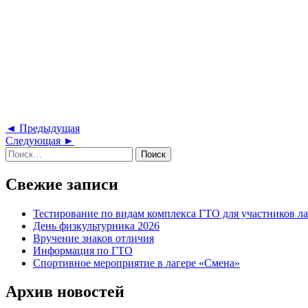
Навигация
Предыдущая
◄ Предыдущая
Следующая
запись
Следующая ►
по
Найти:
запись
записям
Свежие записи
Тестирование по видам комплекса ГТО для участников ла
День физкультурника 2026
Вручение знаков отличия
Информация по ГТО
Спортивное мероприятие в лагере «Смена»
Архив новостей